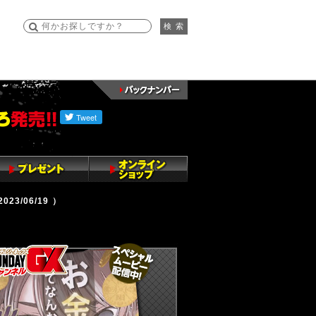
検 索
/06/19 ）
ンデーGX編集部公式アカウント
undayGXのツイート