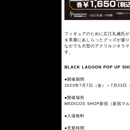
フィギュアのために広江礼威氏が
を美麗にあしらったグッズが盛り
なかでも大型のアクリルジオラマ
す。
BLACK LAGOON POP UP SH
●開催期間
2023年7月7日（金）～7月23日
●開催場所
MEDICOS SHOP新宿（新宿マ
●入場無料
●営業時間