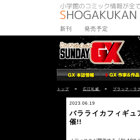
新刊
発売予定
トップ
>
広江礼威
>
ブラック・ラ
2023.06.19
バラライカフィギュ
催!!