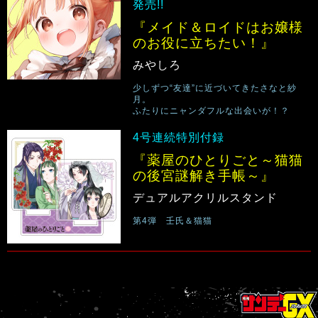
発売!!
『メイド＆ロイドはお嬢様
のお役に立ちたい！』
みやしろ
少しずつ“友達”に近づいてきたさなと紗
月。
ふたりにニャンダフルな出会いが！？
4号連続特別付録
『薬屋のひとりごと～猫猫
の後宮謎解き手帳～』
デュアルアクリルスタンド
第4弾 壬氏＆猫猫