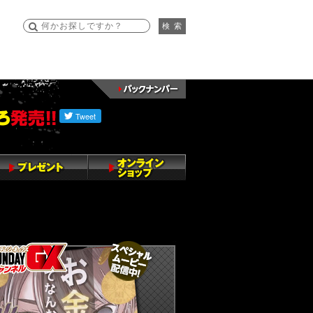
検 索
ンデーGX編集部公式アカウント
undayGXのツイート