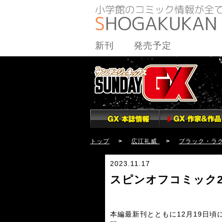
新刊
発売予定
トップ
>
広江礼威
>
ブラック・ラ
2023.11.17
スピンオフコミック2
本編最新刊とともに12月19日