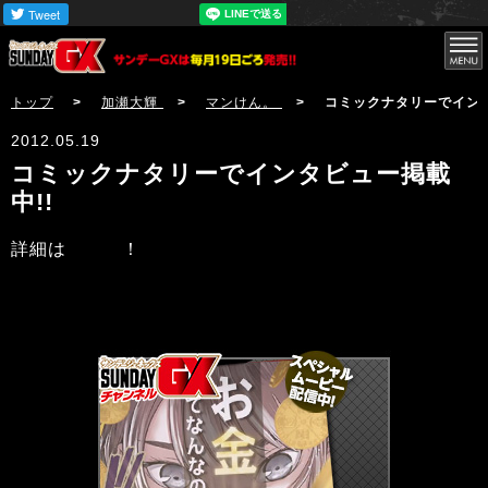
サンデーGX
トップ
>
加瀬大輝
>
マンけん。
> コミックナタリーでインタビュー
2012.05.19
コミックナタリーでインタビュー掲載
中!!
詳細は
こちら
！
サンデーGX編集部公式アカウントSundayGXのツイ
ート