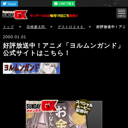
サンデーGX
トップ
>
高橋慶太郎
>
デストロ２４６
> 好評放送中！アニメ「ヨ
2000.01.01
好評放送中！アニメ「ヨルムンガンド」
公式サイトはこちら！
サンデーGX編集部公式アカウントSundayGXのツイ
ート