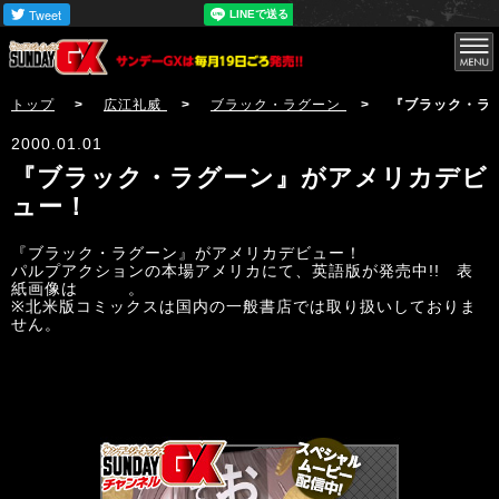
サンデーGX
トップ
>
広江礼威
>
ブラック・ラグーン
> 『ブラック・ラグーン
2000.01.01
『ブラック・ラグーン』がアメリカデビ
ュー！
『ブラック・ラグーン』がアメリカデビュー！
パルプアクションの本場アメリカにて、英語版が発売中!! 表
紙画像は
こちら
。
※北米版コミックスは国内の一般書店では取り扱いしておりま
せん。
サンデーGX編集部公式アカウントSundayGXのツイ
ート