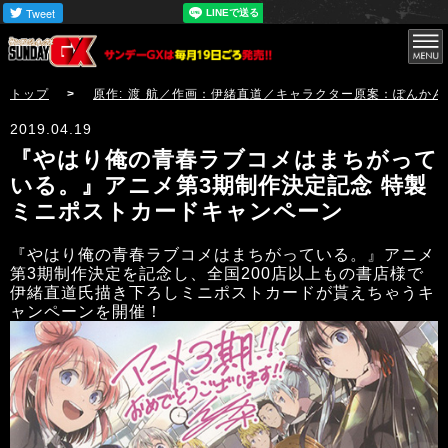
サンデーGX
トップ
>
原作: 渡 航／作画：伊緒直道／キャラクター原案：ぽんか
2019.04.19
『やはり俺の青春ラブコメはまちがって
いる。』アニメ第3期制作決定記念 特製
ミニポストカードキャンペーン
『やはり俺の青春ラブコメはまちがっている。』アニメ
第3期制作決定を記念し、全国200店以上もの書店様で
伊緒直道氏描き下ろしミニポストカードが貰えちゃうキ
ャンペーンを開催！