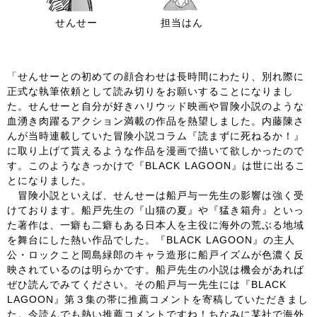
せんせー
担当はん
「せんせーとの初めての顔合わせは長時間にわたり、別れ際に
正式な執筆依頼として読み切りをお願いすることになりまし
た。せんせーと自分が好きハリウッド映画や冒険小説のような
血湧き肉躍るアクション満載の作品を熱望しました。内藤陳さ
んが当時連載していた冒険小説コラム『読まずに死ねるか！』
に取り上げて貰えるような作品を漫画で描いて欲しかったので
す。このようなきっかけで『BLACK LAGOON』は世に出るこ
とになりました。
冒険小説といえば、せんせーは船戸与一先生の影響は強く受
けております。船戸先生の『山猫の夏』や『猛き箱舟』といっ
た著作は、一癖も二癖もある日本人を主役に海外の荒ぶる地域
を舞台にした熱い作品でした。『BLACK LAGOON』の主人
公・ロックこと岡島緑郎のキャラ造形に船戸イズムが色濃く反
映されているのは明らかです。船戸先生の小説は機会があれば
ぜひ読んでみてください。その船戸与一先生には『BLACK
LAGOON』第３集の帯に推薦コメントを寄稿していただきまし
た。今読んでも熱い推薦コメントですね！ちなみに某社で海外