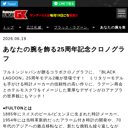
トップ
>
広江礼威
>
ブラック・ラグーン
> あなたの腕を飾る25
2026.06.19
あなたの腕を飾る25周年記念クロノグラ
フ
フルトンジャパンが贈るコラボクロノグラフに、『BLACK
LAGOON』25周年モデル2種が登場です！ ミリタリーモデル
も手がける時計メーカーの信頼性の高い作りに、ラグーン商会
とホテルモスクワをイメージした重厚なデザインがロアナプラ
の世界観にもマッチ！
●FULTONとは
1885年にスイスのビール/ビエンヌに生まれた時計メーカー。
1954年には当時革新的だったアラーム付き時計の開発や、70
年代のアジアへの拠点移転など、新たな挑戦も繰り返しなが