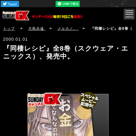
サンデーGX
トップ
>
大島永遠
>
メルカノ。
> 『同棲レシピ』全8巻（スクウ
2000.01.01
『同棲レシピ』全8巻（スクウェア・エ
ニックス）、発売中。
サンデーGX編集部公式アカウントSundayGXのツイ
ート