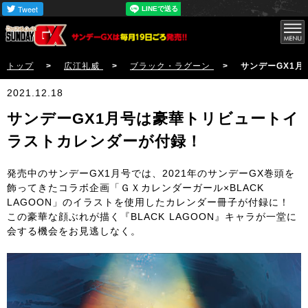
トップ
>
広江礼威
>
ブラック・ラグーン
> サンデーGX1月号は
2021.12.18
サンデーGX1月号は豪華トリビュートイ
ラストカレンダーが付録！
発売中のサンデーGX1月号では、2021年のサンデーGX巻頭を
飾ってきたコラボ企画「ＧＸカレンダーガール×BLACK
LAGOON」のイラストを使用したカレンダー冊子が付録に！
この豪華な顔ぶれが描く『BLACK LAGOON』キャラが一堂に
会する機会をお見逃しなく。