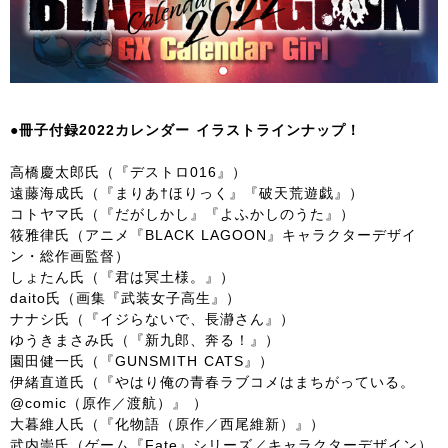
●冊子付録2022カレンダー イラストラインナップ！
高橋慶太郎氏（『デストロ016』）
遠藤海成氏（『まりあ†ほりっく』『破天荒遊戯』）
コトヤマ氏（『だがしかし』『よふかしのうた』）
筱雅律氏（アニメ『BLACK LAGOON』キャラクターデザイ
ン・総作画監督）
しょたん氏（『君は冥土様。』）
daito氏（画集『武装女子高生』）
ナナシ氏（『イジらないで、長瀞さん』）
ゆうきまさみ氏（『新九郎、奔る！』）
園田健一氏（『GUNSMITH CATS』）
伊緒直道氏（『やはり俺の青春ラブコメはまちがっている。
@comic（原作／渡航）』 ）
大暮維人氏（『化物語（原作／西尾維新）』）
武内崇氏（ゲーム『Fate』シリーズ／キャラクターデザイン）