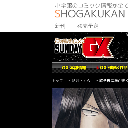
新刊
発売予定
トップ
>
結月さくら
> 誰そ彼に海が泣