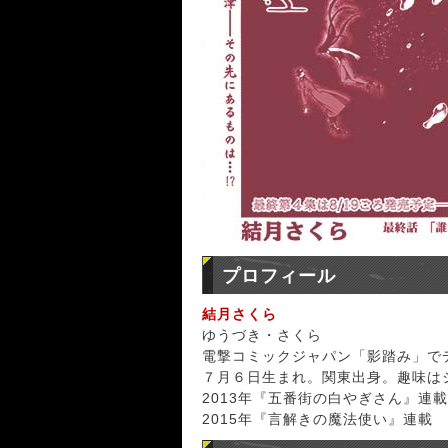
プロフィール
結月さくら
ゆうづき・さくら
電撃コミックジャパン「影踏み」で
７月６日生まれ。関東出身。趣味は
2013年『五番街の白やぎさん』連載
2015年『言解きの魔法使い』連載