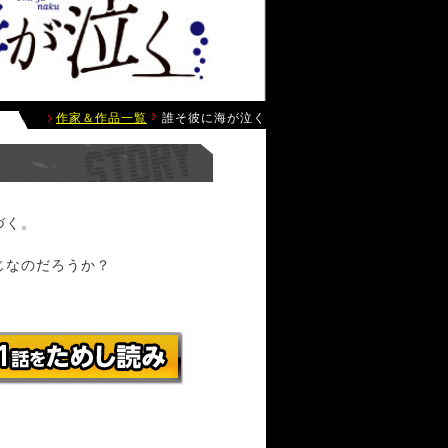
作家＆作品一覧
誰そ彼に海が泣く
づく。
じなのだろうか？
！