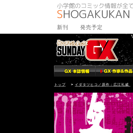
新刊
発売予定
トップ
>
イダタツヒコ／原作：広江礼威