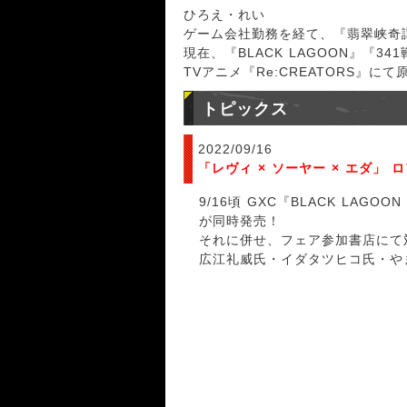
ひろえ・れい
ゲーム会社勤務を経て、『翡翠峡奇
現在、『BLACK LAGOON』『34
TVアニメ『Re:CREATORS
トピックス
2022/09/16
「レヴィ × ソーヤー × エダ」
9/16頃 GXC『BLACK LAGO
が同時発売！
それに併せ、フェア参加書店にて対
広江礼威氏・イダタツヒコ氏・や