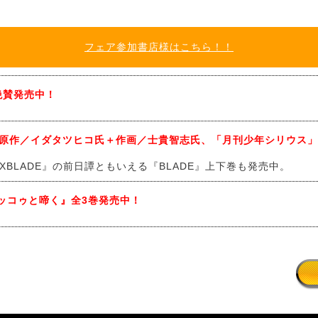
フェア参加書店様はこちら！！
絶賛発売中！
）』原作／イダタツヒコ氏＋作画／士貴智志氏、「月刊少年シリウス
XBLADE』の前日譚ともいえる『BLADE』上下巻も発売中。
ッコゥと啼く』全3巻発売中！