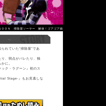
ＧＯＯＮ 掃除屋ソーヤー 解体！ゴアゴア娘
られていた“掃除屋”であ
たり、弱点がバレたり、独
らかに。
ラック・ラグーン』初のス
ial Stage-』もお見逃しな