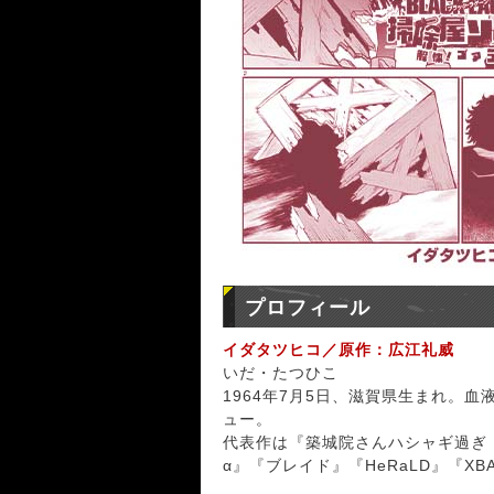
プロフィール
イダタツヒコ／原作：広江礼威
いだ・たつひこ
1964年7月5日、滋賀県生まれ。血
ュー。
代表作は『築城院さんハシャギ過ぎ
α』『ブレイド』『HeRaLD』『XB