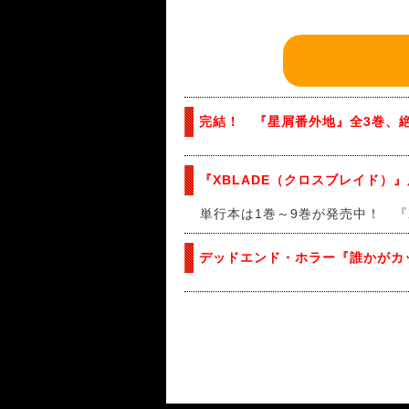
完結！ 『星屑番外地』全3巻、
『XBLADE（クロスブレイド
単行本は1巻～9巻が発売中！ 『
デッドエンド・ホラー『誰かがカ