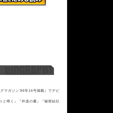
グマガジン'86年16号掲載）でデビ
ゥと啼く』『外道の書』『秘密結社