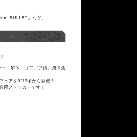
om BULLET』など。
。
!
掃除屋ソーヤー 解体！ゴアゴア娘』第５集
アを9/16頃から開催!!
合同ステッカーです！