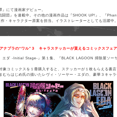
譚』にて漫画家デビュー。
1戦闘団』を連載中。その他の漫画作品は『SHOOK UP!』、『Phant
』にて原作・キャラクター原案を担当。イラストレーターとしても活躍中
 ロアナプラの“ワル”３ キャラステッカーが貰えるコミックスフェア!
ON エダ -Initial Stage-』第１集、『BLACK LAGOON 
象コミックスを１冊購入すると、ステッカーが１枚もらえる書店フェ
まむらはじめ氏の描いたレヴィ・ソーヤー・エダの、豪華３キャラ