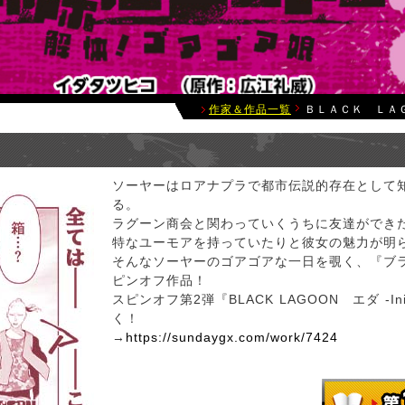
作家＆作品一覧
ＢＬＡＣＫ ＬＡ
ソーヤーはロアナプラで都市伝説的存在として知
る。
ラグーン商会と関わっていくうちに友達ができ
特なユーモアを持っていたりと彼女の魅力が明
そんなソーヤーのゴアゴアな一日を覗く、『ブ
ピンオフ作品！
スピンオフ第2弾『BLACK LAGOON エダ -Init
く！
→
https://sundaygx.com/work/7424