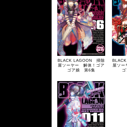
BLACK LAGOON 掃除
BLAC
屋ソーヤー 解体！ゴア
屋ソー
ゴア娘 第6集
ゴ