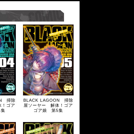
ON 掃除
BLACK LAGOON 掃除
体！ゴア
屋ソーヤー 解体！ゴア
4集
ゴア娘 第5集