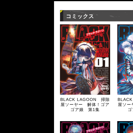
コミックス
BLACK LAGOON 掃除
BLAC
屋ソーヤー 解体！ゴア
屋ソー
ゴア娘 第1集
ゴ