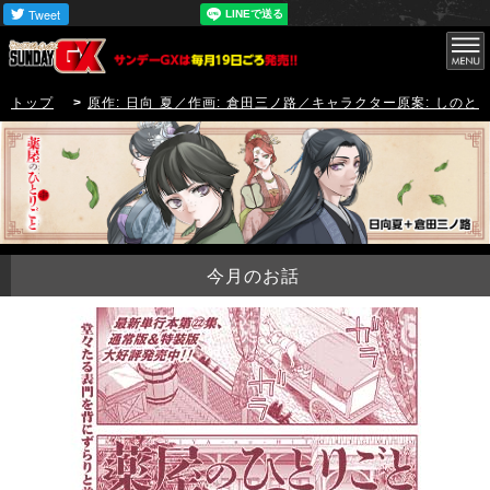
トップ
>
原作: 日向 夏／作画: 倉田三ノ路／キャラクター原案: しのと
今月のお話