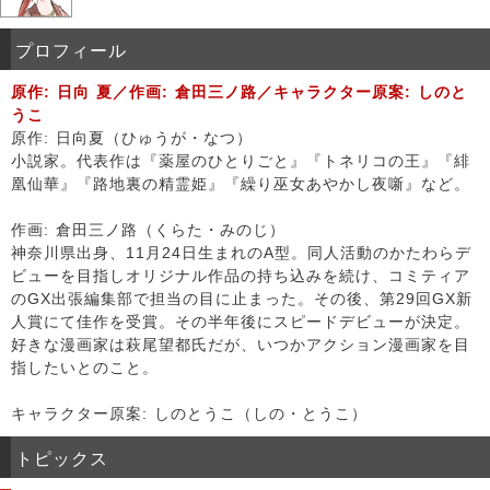
プロフィール
原作: 日向 夏／作画: 倉田三ノ路／キャラクター原案: しのと
うこ
原作: 日向夏（ひゅうが・なつ）
小説家。代表作は『薬屋のひとりごと』『トネリコの王』『緋
凰仙華』『路地裏の精霊姫』『繰り巫女あやかし夜噺』など。
作画: 倉田三ノ路（くらた・みのじ）
神奈川県出身、11月24日生まれのA型。同人活動のかたわらデ
ビューを目指しオリジナル作品の持ち込みを続け、コミティア
のGX出張編集部で担当の目に止まった。その後、第29回GX新
人賞にて佳作を受賞。その半年後にスピードデビューが決定。
好きな漫画家は萩尾望都氏だが、いつかアクション漫画家を目
指したいとのこと。
キャラクター原案: しのとうこ（しの・とうこ）
トピックス