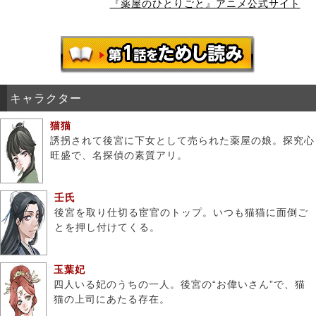
『薬屋のひとりごと』アニメ公式サイト
キャラクター
猫猫
誘拐されて後宮に下女として売られた薬屋の娘。探究心
旺盛で、名探偵の素質アリ。
壬氏
後宮を取り仕切る宦官のトップ。いつも猫猫に面倒ご
とを押し付けてくる。
玉葉妃
四人いる妃のうちの一人。後宮の“お偉いさん”で、猫
猫の上司にあたる存在。