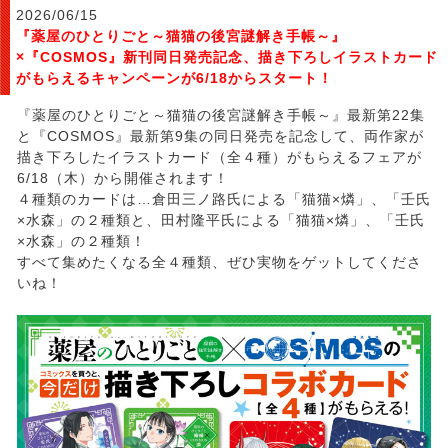
2026/06/15
『薬屋のひとりごと～猫猫の後宮謎解き手帳～』
×『COSMOS』新刊同日発売記念、描き下ろしイラストカード
がもらえるキャンペーンが6/18からスタート！
『薬屋のひとりごと～猫猫の後宮謎解き手帳～』最新第22集
と『COSMOS』最新第9集の同日発売を記念して、両作家が
描き下ろしたイラストカード（全４種）がもらえるフェアが
6/18（木）から開催されます！
４種類のカードは…倉田三ノ路氏による「猫猫×燐」、「壬氏
×水森」の２種類と、田村隆平氏による「猫猫×燐」、「壬氏
×水森」の２種類！
すべて集めたくなる全４種類、ぜひ実物をゲットしてくださ
いね！