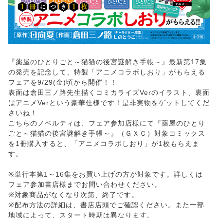
『薬屋のひとりごと～猫猫の後宮謎解き手帳～』最新第17集
の発売を記念して、特製「アニメコラボしおり」がもらえる
フェアを9/29(金)頃から開催！！
表面は倉田三ノ路先生描くコミカライズVerのイラスト、裏面
はアニメVerという豪華仕様です！是非実物をゲットしてくだ
さいね！
こちらのノベルティは、フェア参加店様にて『薬屋のひとり
ごと～猫猫の後宮謎解き手帳～』（ＧＸＣ）対象コミックス
を1冊購入すると、「アニメコラボしおり」が1枚もらえま
す。
※単行本第1～16集をお買い上げの方が対象です。詳しくは
フェア参加書店様までお問い合わせください。
※対象商品がなくなり次第、終了です。
※配布方法の詳細は、書店店頭でご確認ください。また一部
地域によって、スタート時期は異なります。