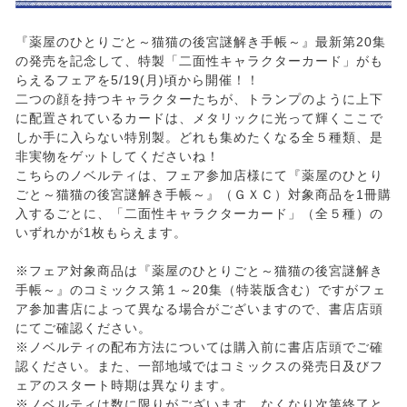
『薬屋のひとりごと～猫猫の後宮謎解き手帳～』最新第20集
の発売を記念して、特製「二面性キャラクターカード」がも
らえるフェアを5/19(月)頃から開催！！
二つの顔を持つキャラクターたちが、トランプのように上下
に配置されているカードは、メタリックに光って輝くここで
しか手に入らない特別製。どれも集めたくなる全５種類、是
非実物をゲットしてくださいね！
こちらのノベルティは、フェア参加店様にて『薬屋のひとり
ごと～猫猫の後宮謎解き手帳～』（ＧＸＣ）対象商品を1冊購
入するごとに、「二面性キャラクターカード」（全５種）の
いずれかが1枚もらえます。
※フェア対象商品は『薬屋のひとりごと～猫猫の後宮謎解き
手帳～』のコミックス第１～20集（特装版含む）ですがフェ
ア参加書店によって異なる場合がございますので、書店店頭
にてご確認ください。
※ノベルティの配布方法については購入前に書店店頭でご確
認ください。また、一部地域ではコミックスの発売日及びフ
ェアのスタート時期は異なります。
※ノベルティは数に限りがございます。なくなり次第終了と