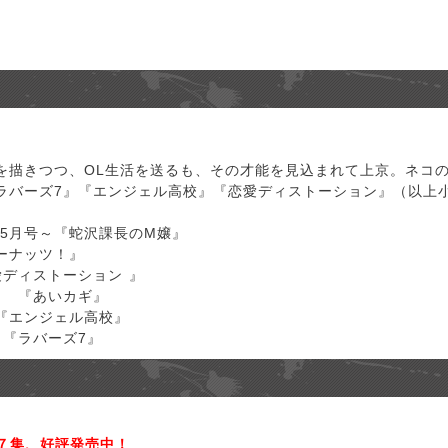
を描きつつ、OL生活を送るも、その才能を見込まれて上京。ネコ
バーズ7』『エンジェル高校』『恋愛ディストーション』（以上小学
6年5月号～『蛇沢課長のM嬢』
ターナッツ！』
恋愛ディストーション 』
完） 『あいカギ』
）『エンジェル高校』
完）『ラバーズ7』
７集、好評発売中！