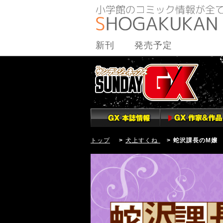
新刊
発売予定
トップ
>
犬上すくね
> 蛇沢課長のM嬢