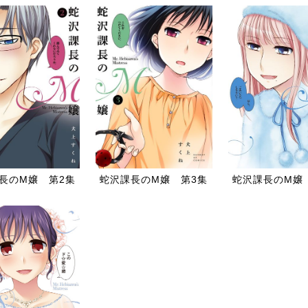
長のM嬢 第2集
蛇沢課長のM嬢 第3集
蛇沢課長のM嬢