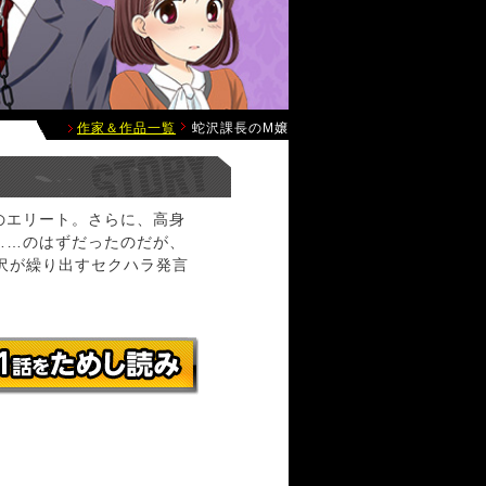
作家＆作品一覧
蛇沢課長のM嬢
のエリート。さらに、高身
……のはずだったのだが、
蛇沢が繰り出すセクハラ発言