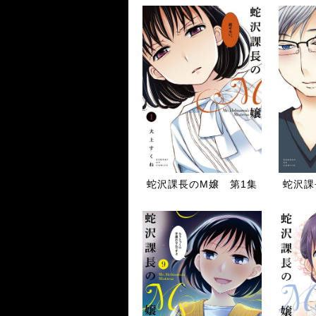
蛇沢課長のM嬢 第1集
蛇沢課