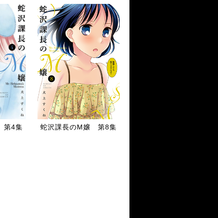
 第4集
蛇沢課長のM嬢 第8集