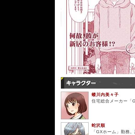
蝼川内美々子
住宅総合メーカー「
蛇沢順
「GXホーム」勤務