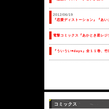
2012/06/19
『恋愛ディストーション』『あい
電撃コミックス『あかとき星レジ
『ういうい♥days』全１１巻
コミックス