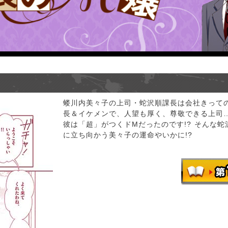
蝼川内美々子の上司・蛇沢順課長は会社きって
長＆イケメンで、人望も厚く、尊敬できる上司
彼は「超」がつくドMだったのです!? そんな
に立ち向かう美々子の運命やいかに!?