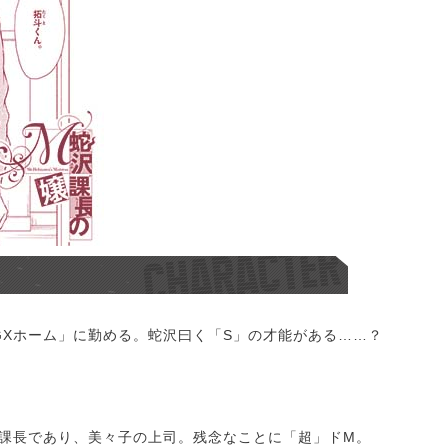
GXホーム」に勤める。蛇沢曰く「S」の才能がある……？
。課長であり、美々子の上司。残念なことに「超」ドM。