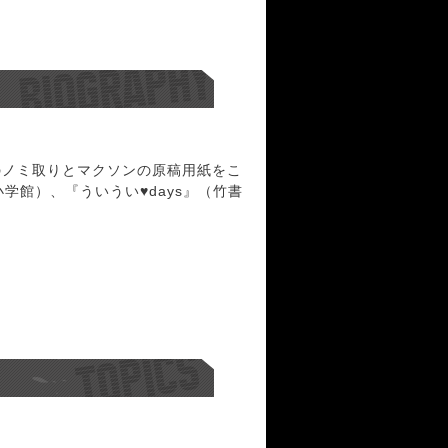
のノミ取りとマクソンの原稿用紙をこ
館）、『ういうい♥days』（竹書