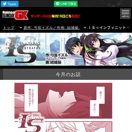
トップ
>
原作: 弓弦イズル／作画: 結城焔
> ＩＳ＜インフィニット・
今月のお話