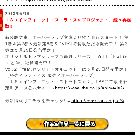
2013/05/18
ＩＳ＜インフィニット・ストラトス＞プロジェクト、続々再起
動!!
新装版文庫、オーバーラップ文庫より続々刊行スタート！ 第
1巻＆第2巻＆最新第8巻＆DVD付特装版ただ今発売中！ 第３
巻は５月25日発売予定!!
オリジナルドラマシリーズも毎月リリース！ Vol.1「feat.篠
ノ之 箒」絶賛発売中！
Vol.２「feat.セシリア・オルコット」は５月29日発売予定!!
（発売／ランティス 販売／オーバーラップ）
「ＩＳ＜インフィニット・ストラトス＞２」TBSにて放送予
定!! アニメ公式サイト→
https://www.tbs.co.jp/anime/is2/
最新情報はコチラをチェック!!→
https://over-lap.co.jp/IS/