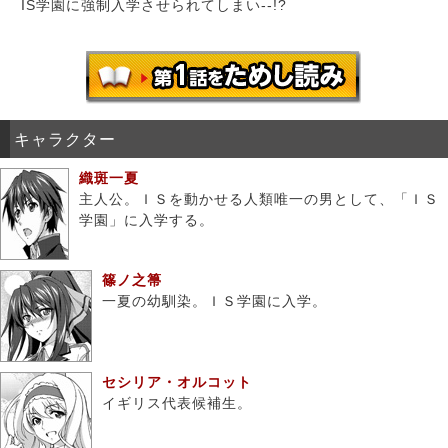
IS学園に強制入学させられてしまい--!?
キャラクター
織斑一夏
主人公。ＩＳを動かせる人類唯一の男として、「ＩＳ
学園」に入学する。
篠ノ之箒
一夏の幼馴染。ＩＳ学園に入学。
セシリア・オルコット
イギリス代表候補生。