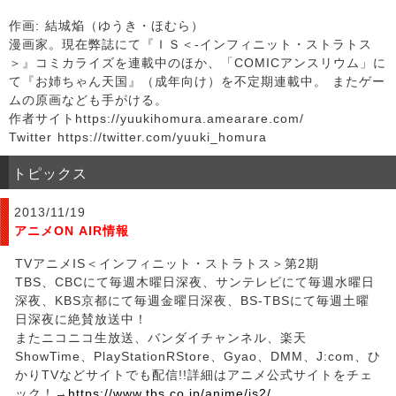
作画: 結城焔（ゆうき・ほむら）
漫画家。現在弊誌にて『ＩＳ＜-インフィニット・ストラトス
＞』コミカライズを連載中のほか、「COMICアンスリウム」に
て『お姉ちゃん天国』（成年向け）を不定期連載中。 またゲー
ムの原画なども手がける。
作者サイトhttps://yuukihomura.amearare.com/
Twitter https://twitter.com/yuuki_homura
トピックス
2013/11/19
アニメON AIR情報
TVアニメIS＜インフィニット・ストラトス＞第2期
TBS、CBCにて毎週木曜日深夜、サンテレビにて毎週水曜日
深夜、KBS京都にて毎週金曜日深夜、BS-TBSにて毎週土曜
日深夜に絶賛放送中！
またニコニコ生放送、バンダイチャンネル、楽天
ShowTime、PlayStationRStore、Gyao、DMM、J:com、ひ
かりTVなどサイトでも配信!!詳細はアニメ公式サイトをチェ
ック！→
https://www.tbs.co.jp/anime/is2/