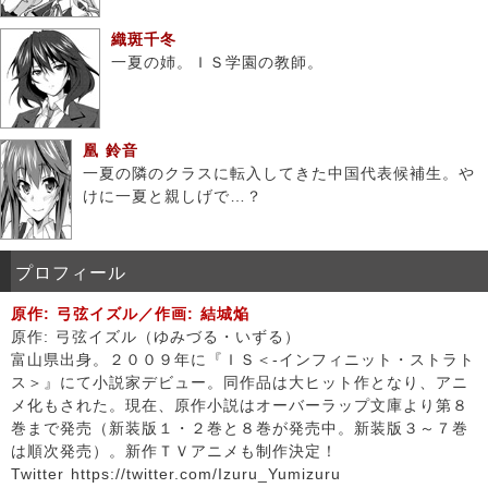
織斑千冬
一夏の姉。ＩＳ学園の教師。
凰 鈴音
一夏の隣のクラスに転入してきた中国代表候補生。や
けに一夏と親しげで…？
プロフィール
原作: 弓弦イズル／作画: 結城焔
原作: 弓弦イズル（ゆみづる・いずる）
富山県出身。２００９年に『ＩＳ＜-インフィニット・ストラト
ス＞』にて小説家デビュー。同作品は大ヒット作となり、アニ
メ化もされた。現在、原作小説はオーバーラップ文庫より第８
巻まで発売（新装版１・２巻と８巻が発売中。新装版３～７巻
は順次発売）。新作ＴＶアニメも制作決定！
Twitter https://twitter.com/Izuru_Yumizuru