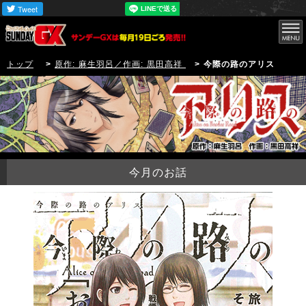
トップ
>
原作: 麻生羽呂／作画: 黒田高祥
> 今際の路のアリス
今月のお話