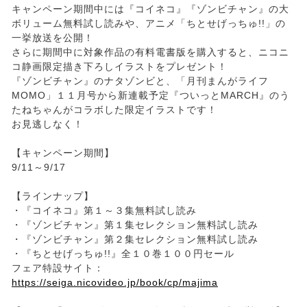
キャンペーン期間中には『コイネコ』『ゾンビチャン』の大
ボリューム無料試し読みや、アニメ「ちとせげっちゅ!!」の
一挙放送を公開！
さらに期間中に対象作品の有料電書版を購入すると、ニコニ
コ静画限定描き下ろしイラストをプレゼント！
『ゾンビチャン』のナタゾンビと、「月刊まんがライフ
MOMO」１１月号から新連載予定『ついっとMARCH』のう
たねちゃんがコラボした限定イラストです！
お見逃しなく！
【キャンペーン期間】
9/11～9/17
【ラインナップ】
・『コイネコ』第１～３集無料試し読み
・『ゾンビチャン』第１集セレクション無料試し読み
・『ゾンビチャン』第２集セレクション無料試し読み
・『ちとせげっちゅ!!』全１０巻１００円セール
フェア特設サイト：
https://seiga.nicovideo.jp/book/cp/majima