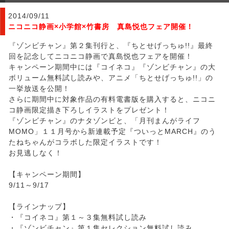
2014/09/11
ニコニコ静画×小学館×竹書房 真島悦也フェア開催！
『ゾンビチャン』第２集刊行と、『ちとせげっちゅ!!』最終
回を記念してニコニコ静画で真島悦也フェアを開催！
キャンペーン期間中には『コイネコ』『ゾンビチャン』の大
ボリューム無料試し読みや、アニメ「ちとせげっちゅ!!」の
一挙放送を公開！
さらに期間中に対象作品の有料電書版を購入すると、ニコニ
コ静画限定描き下ろしイラストをプレゼント！
『ゾンビチャン』のナタゾンビと、「月刊まんがライフ
MOMO」１１月号から新連載予定『ついっとMARCH』のう
たねちゃんがコラボした限定イラストです！
お見逃しなく！
【キャンペーン期間】
9/11～9/17
【ラインナップ】
・『コイネコ』第１～３集無料試し読み
・『ゾンビチャン』第１集セレクション無料試し読み