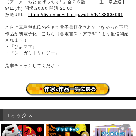
【アニメ「ちとせげっちゅ!!」全２６話 ニコ生一挙放送】
9/11(木) 開場:20:50 開演:21:00
放送URL：
https://live.nicovideo.jp/watch/lv188605091
さらに真島悦也氏の今まで電子書籍化されていなかった下記
作品が初電子化！こちらは各電書ストアで9/11より配信開始
されます！
・『ひよママ』
・『シニガミトリロジー』
是非チェックしてください！
コミックス