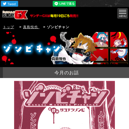
トップ
>
真島悦也
> ゾンビチャン
今月のお話