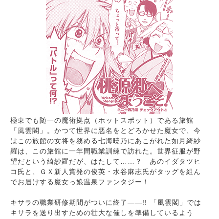
極東でも随一の魔術拠点（ホットスポット）である旅館
「風雲閣」。かつて世界に悪名をとどろかせた魔女で、今
はこの旅館の女将を務める七海暁乃にあこがれた如月綺紗
羅は、この旅館に一年間職業訓練で訪れた。世界征服が野
望だという綺紗羅だが、はたして……？ あのイダタツヒ
コ氏と、ＧＸ新人賞発の俊英・水谷麻志氏がタッグを組ん
でお届けする魔女っ娘温泉ファンタジー！
キサラの職業研修期間がついに終了――!! 「風雲閣」では
キサラを送り出すための壮大な催しを準備しているよう