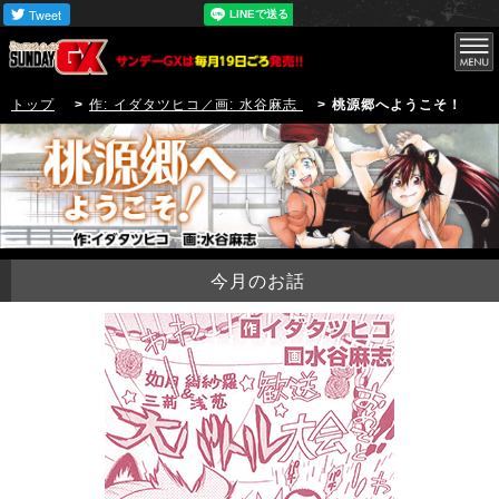
トップ
>
作: イダタツヒコ／画: 水谷麻志
> 桃源郷へようこそ！
今月のお話