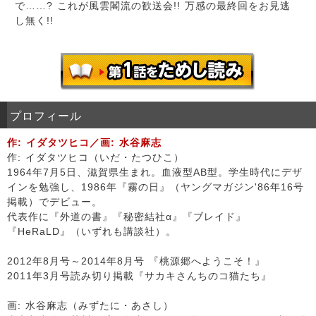
で……? これが風雲閣流の歓送会!! 万感の最終回をお見逃
し無く!!
プロフィール
作: イダタツヒコ／画: 水谷麻志
作: イダタツヒコ（いだ・たつひこ）
1964年7月5日、滋賀県生まれ。血液型AB型。学生時代にデザ
インを勉強し、1986年『霧の日』（ヤングマガジン'86年16号
掲載）でデビュー。
代表作に『外道の書』『秘密結社α』『ブレイド』
『HeRaLD』（いずれも講談社）。
2012年8月号～2014年8月号 『桃源郷へようこそ！』
2011年3月号読み切り掲載『サカキさんちのコ猫たち』
画: 水谷麻志（みずたに・あさし）