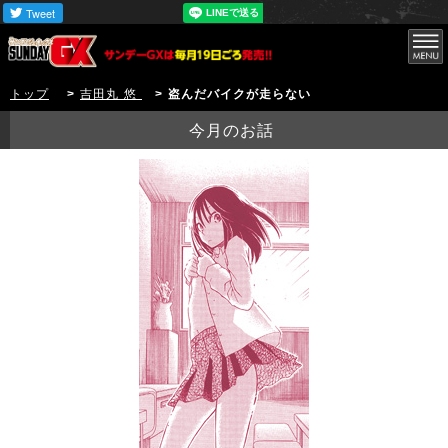
トップ
>
吉田丸 悠
> 盗んだバイクが走らない
今月のお話