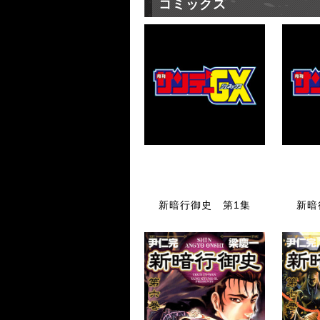
コミックス
新暗行御史 第1集
新暗