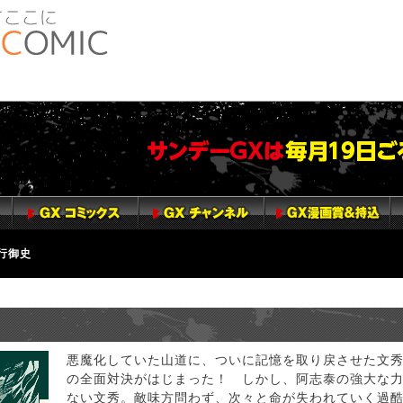
行御史
悪魔化していた山道に、ついに記憶を取り戻させた文
の全面対決がはじまった！ しかし、阿志泰の強大な
ない文秀。敵味方問わず、次々と命が失われていく過