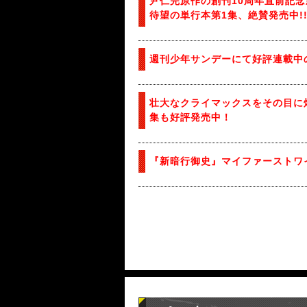
尹仁完原作の創刊10周年直前記念
待望の単行本第1集、絶賛発売中!
週刊少年サンデーにて好評連載中の『
壮大なクライマックスをその目に焼
集も好評発売中！
『新暗行御史』マイファーストワ