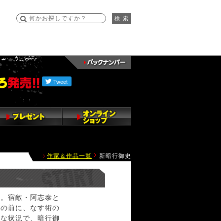
検 索
作家＆作品一覧
新暗行御史
秀。宿敵・阿志泰と
力の前に、なす術の
酷な状況で、暗行御