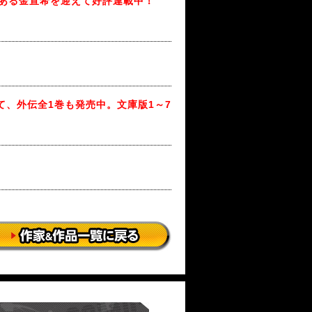
家である金宣希を迎えて好評連載中！
て、外伝全1巻も発売中。文庫版1～7