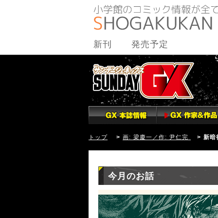
新刊
発売予定
トップ
>
画: 梁慶一／作: 尹仁完
> 新暗
今月のお話