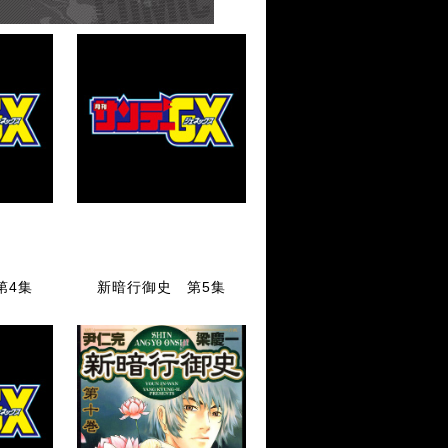
第4集
新暗行御史 第5集