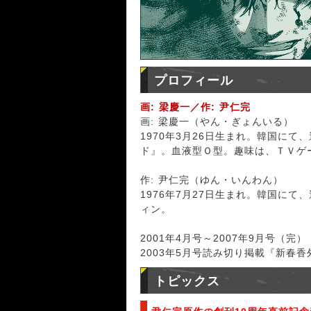
プロフィール
画: 梁慶一／作: 尹仁完
画: 梁慶一（やん・ぎょんいる）
1970年3月26日生まれ。韓国に
ド』。血液型Ｏ型。趣味は、ＴＶゲ
作: 尹仁完（ゆん・いんわん）
1976年7月27日生まれ。韓国に
ィン。
2001年4月号～2007年9月号（完
2003年5月号読み切り掲載『新春香
トピックス