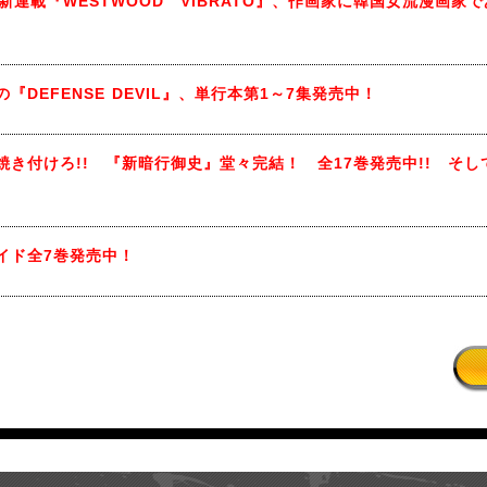
新連載『WESTWOOD VIBRATO』、作画家に韓国女流漫画
!
DEFENSE DEVIL』、単行本第1～7集発売中！
き付けろ!! 『新暗行御史』堂々完結！ 全17巻発売中!! そし
イド全7巻発売中！