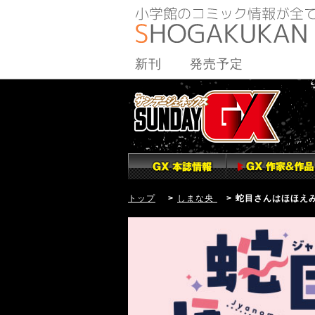
新刊
発売予定
トップ
>
しまな央
> 蛇目さんはほほえ