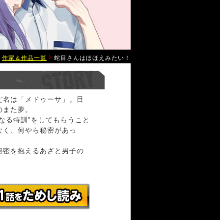
作家＆作品一覧
蛇目さんはほほえみたい！
だ名は「メドゥーサ」。目
のまた夢。
なる特訓”をしてもらうこと
なく、何やら秘密があっ
秘密を抱えるあざと男子の