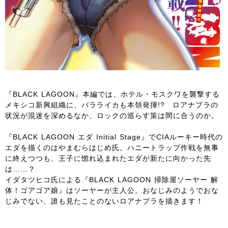
『BLACK LAGOON』本編では、ホテル・モスクワを襲撃する
メキシコ新興組織に、バラライカも本領発揮!? ロアナプラの
状況が混迷を深めるなか、ロックの巡らす策は間に合うのか。
『BLACK LAGOON エダ Initial Stage』でCIAルーキー時代の
エダを描くのはやまむらはじめ氏。ハニートラップ作戦を無事
に終えつつも、王子に惚れ込まれたエダが新たに向かった先
は……？
イダタツヒコ氏による『BLACK LAGOON 掃除屋ソーヤー 解
体！ゴアゴア娘』はソーヤーが主人公。おなじみのようでおな
じみでない、誰も見たことのないロアナプラを描きます！