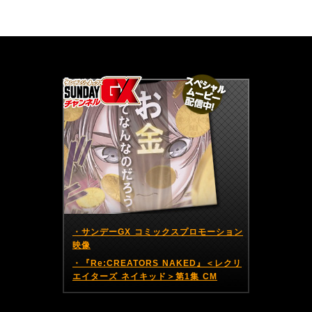
サンデーGX編集部公式アカウントSundayGXのツイート
・サンデーGX コミックスプロモーション
映像
・『Re:CREATORS NAKED』＜レクリ
エイターズ ネイキッド＞第1集 CM
BACK
NEXT