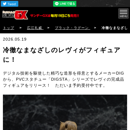
トップ
>
広江礼威
>
ブラック・ラグーン
> 冷徹なまなざしのレヴ
2026.05.19
冷徹なまなざしのレヴィがフィギュア
に！
デジタル技術を駆使した精巧な造形を得意とするメーカーDIG
から、PVCスタチュー「DIGSTA」シリーズでレヴィの完成品
フィギュアをリリース！ ただいま予約受付中です。