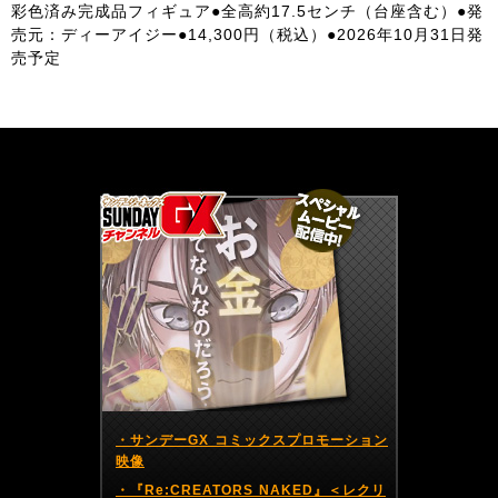
彩色済み完成品フィギュア●全高約17.5センチ（台座含む）●発
売元：ディーアイジー●14,300円（税込）●2026年10月31日発
売予定
サンデーGX編集部公式アカウントSundayGXのツイート
・サンデーGX コミックスプロモーション
映像
・『Re:CREATORS NAKED』＜レクリ